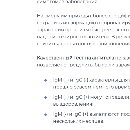
симптомов заболевания.
На смену им приходят более специфич
сохранить информацию о коронавирус
заражении организм быстрее распозн
надо синтезировать антитела. В резул
снизится вероятность возникновени
Качественный тест на антитела
показы
позволяет определить, было ли зараж
IgM (+) и IgG (-) характерны д
прошло совсем немного време
IgM (+) и IgG (+) могут определ
выздоровления;
IgM (-) и IgG (+) выявляются 
нескольких месяцев.