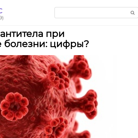
С
Поиск:
9)
антитела при
е болезни: цифры?